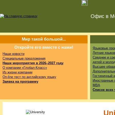
Офис в Мо
Мир такой большой...
Откройте его вместе с нами!
Языковые про
Летние языко
Наши новости
Среднее и ср
Специальные предложения
детей и моло
Наши мероприятия в 2026–2027 году
Высшее образ
О компании «Глобал-Класс»
Дополнительн
Из жизни компании
Гостиничный 
On-line тест по английскому языку
Иностранные 
Заявка на программу
MBA
Список всех 
Uni