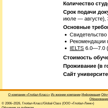
Количество студ
Срок подачи док
июле — августе), 
Основные требо
Свидетельство
Рекомендации 
IELTS
6.0—7.0 
Стоимость обучен
Проживание (в го
Cайт университе
О компании «Глобал-Класс»
Из жизнии компании
Информация
Обуч
Образование
© 2006–2026, Глобал-Класс/Global-Class (ООО «Глобал-Линк»)
Обучение за рубежом