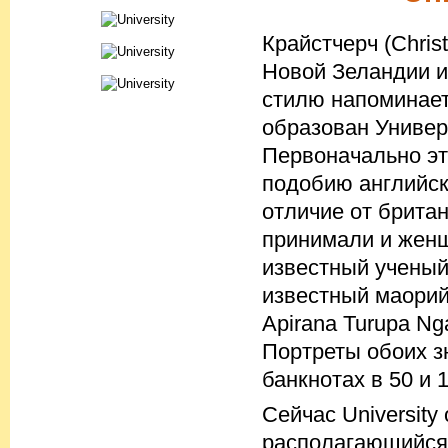
Крайстчерч (Chri
Новой Зеландии и
стилю напоминает
образован Универс
Первоначально эт
подобию английск
отличие от брита
принимали и женщ
известный ученый-
известный маорий
Apirana Turupa N
Портреты обоих з
банкнотах в 50 и 
Сейчас University
располагающийся 